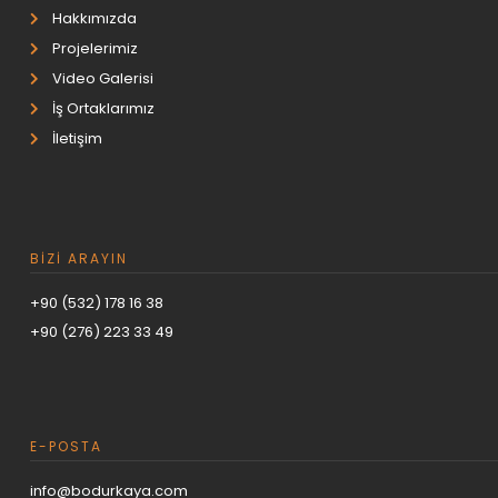
Hakkımızda
panel
Projelerimiz
panel
Video Galerisi
panel
İş Ortaklarımız
panel
İletişim
panel
panel
panel
BIZI ARAYIN
atın al
atın al
+90 (532) 178 16 38
panel
+90 (276) 223 33 49
panel
panel
panel
E-POSTA
panel
info@bodurkaya.com