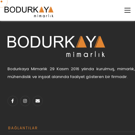
panel
panel
aketleri
panel
Bodurkaya Mimarlık 29 Kasım 2016 yılında kurulmuş, mimarlık,
panel
mühendislik ve inşaat alanında faaliyet gösteren bir firmadır.
panel
panel
panel
panel
panel
BAĞLANTILAR
panel