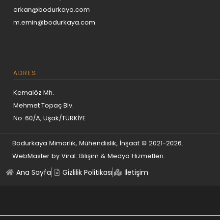
panel
erkan@bodurkaya.com
panel
m.emin@bodurkaya.com
panel
panel
panel
ADRES
panel
Kemalöz Mh.
panel
Mehmet Topaç Blv.
panel
No: 60/A, Uşak/TÜRKİYE
panel
panel
Bodurkaya Mimarlık, Mühendislik, İnşaat © 2021-2026.
panel
WebMaster by
Viral: Bilişim & Medya Hizmetleri
.
panel
Ana Sayfa
Gizlilik Politikası
İletişim
panel
panel
panel