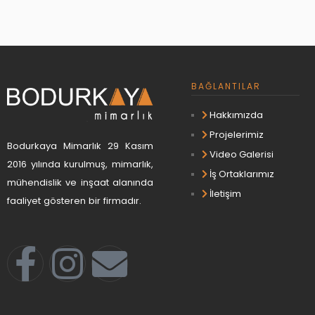
 Panel
BAĞLANTILAR
 panel
 panel
Hakkımızda
Projelerimiz
Bodurkaya Mimarlık 29 Kasım
Video Galerisi
2016 yılında kurulmuş, mimarlık,
İş Ortaklarımız
link
mühendislik ve inşaat alanında
İletişim
faaliyet gösteren bir firmadır.
 satın al
 panel
 panel
 panel