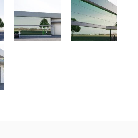
Billur
Cam