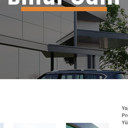
Ya
Pr
Yü