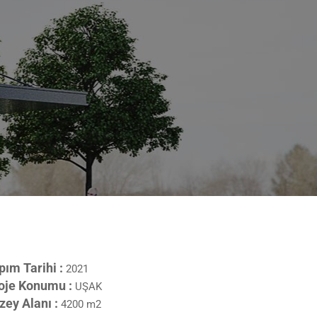
pım Tarihi :
2021
oje Konumu :
UŞAK
zey Alanı :
4200 m2