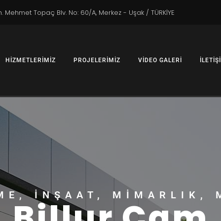
 Mehmet Topaç Blv. No: 60/A, Merkez - Uşak / TÜRKİYE
HIZMETLERIMIZ
PROJELERIMIZ
VIDEO GALERI
İLETIŞ
ME, İNŞAAT, MIMARLIK, 
Billur Cam