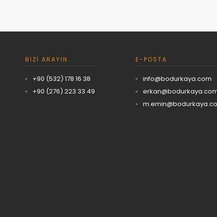
BIZI ARAYIN
E-POSTA
+90 (532) 178 16 38
info@bodurkaya.com
+90 (276) 223 33 49
erkan@bodurkaya.co
m.emin@bodurkaya.c