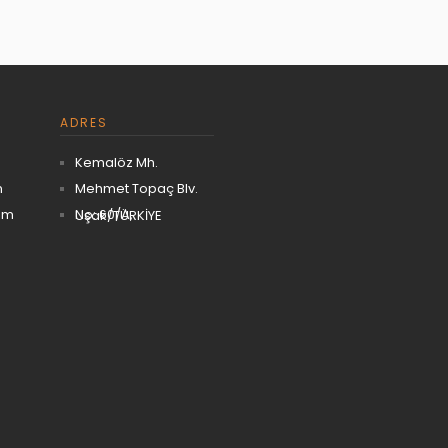
ADRES
Kemalöz Mh.
m
Mehmet Topaç Blv.
om
No: 60/A, Uşak/TÜRKİYE